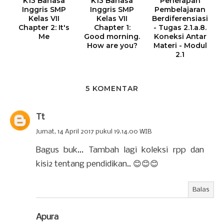
K13 Bahasa
K13 Bahasa
Penerapan
Inggris SMP
Inggris SMP
Pembelajaran
Kelas VII
Kelas VII
Berdiferensiasi
Chapter 2: It's
Chapter 1:
- Tugas 2.1.a.8.
Me
Good morning.
Koneksi Antar
How are you?
Materi - Modul
2.1
5 KOMENTAR
Tt
Jumat, 14 April 2017 pukul 19.14.00 WIB
Bagus buk... Tambah lagi koleksi rpp dan
kisi2 tentang pendidikan.. 😊😊😊
Balas
Apura