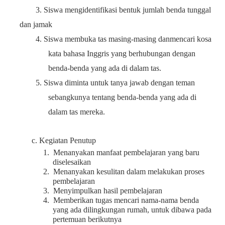
3.
Siswa
mengidentifikasi
bentuk
jumlah
benda
tunggal
dan
jamak
4.
Siswa
membuka
tas
masing-masing
danmencari
kosa
kata bahasa
Inggris yang berhubungan
dengan
benda-benda yang ada di dalam
tas
.
5.
Siswa
diminta
untuk
tanya jawab dengan teman
sebangkunya tentang benda-benda yang ada di
dalam tas mereka.
c. Kegiatan Penutup
1.
Menanyakan
manfaat
pembelajaran yang baru
diselesaikan
2.
Menanyakan
kesulitan
dalam
m
e
lakukan proses
pembelajaran
3.
Menyimpulkan
hasil
pembelajaran
4.
Memberikan
tugas
mencari
nama-nama
benda
yang
a
da
dilingkungan
rumah, untuk dibawa
pada
pertemuan
berikutnya