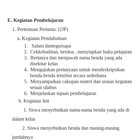
E. Kegiatan Pembelajaran
1. Pertemuan Pertama: (2JP)
a. Kegiatan Pendahuluan
1.
Salam dantegursapa
2.
Cekkehadiran, berdoa ,
menyiapkan
buku
pelajaran
3.
Bertanya
dan
menjawab
nama
benda yang ada
disekitar
kelas
4.
Mengajukan
pertanyaan
untuk
mendeskripsikan
benda-benda
tersebut
secara
sederhana
5.
Menyampaikan
cakupan
materi
dan
uraian
kegiatan
sesuai
silabus
6.
Menjelaskan
tujuan
pembelajaran
b. Kegiatan Inti
1.
Siswa
menyebutkan
nama-nama
benda yang ada di
dalam
kelas
2.
Siswa
menyebutkan
benda
dan
masing-masing
jumlahnya