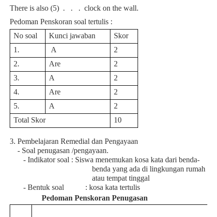
There is also (5) . . . clock on the wall.
Pedoman Penskoran soal tertulis :
No soal
Kunci jawaban
Skor
1.
A
2
2.
Are
2
3.
A
2
4.
Are
2
5.
A
2
Total Skor
10
3. Pembelajaran Remedial dan Pengayaan
- Soal penugasan /pengayaan.
- Indikator soal :
Siswa menemukan kosa kata dari benda-
benda yang ada di lingkungan rumah
atau tempat tinggal
- Bentuk soal : kosa kata tertulis
Pedoman Penskoran Penugasan