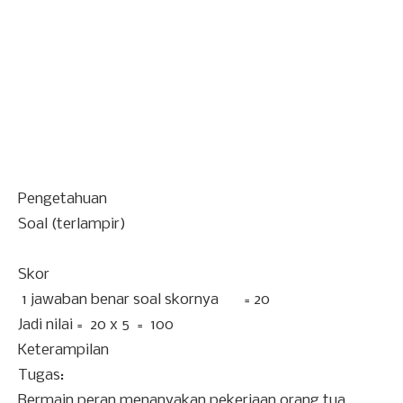
Pengetahuan
Soal (terlampir)
Skor
1 jawaban benar soal skornya = 20
Jadi nilai = 20 x 5 = 100
Keterampilan
Tugas:
Bermain peran menanyakan pekerjaan orang tua